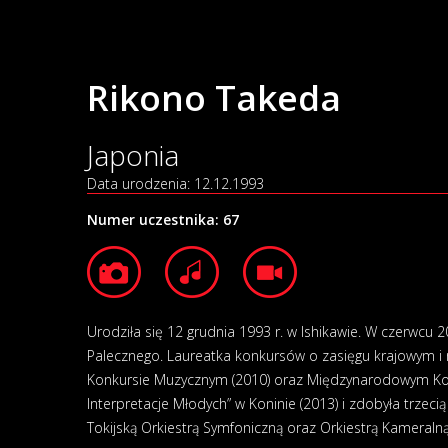
Rikono Takeda
Japonia
Data urodzenia: 12.12.1993
Numer uczestnika:
67
Urodziła się 12 grudnia 1993 r. w Ishikawie. W czerwcu 
Palecznego. Laureatka konkursów o zasięgu krajowym i 
Konkursie Muzycznym (2010) oraz Międzynarodowym Konku
Interpretacje Młodych” w Koninie (2013) i zdobyła trzec
Tokijską Orkiestrą Symfoniczną oraz Orkiestrą Kameraln