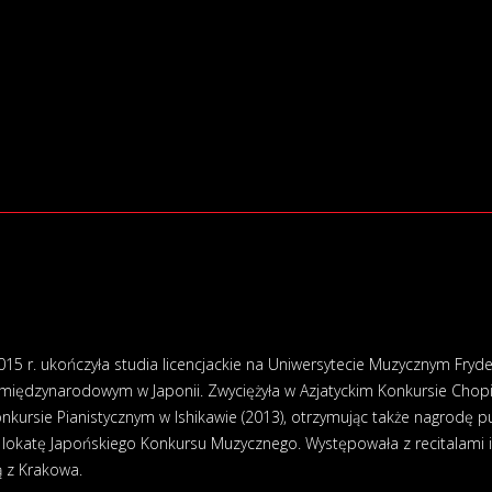
2015 r. ukończyła studia licencjackie na Uniwersytecie Muzycznym Fryd
międzynarodowym w Japonii. Zwyciężyła w Azjatyckim Konkursie Chopi
rsie Pianistycznym w Ishikawie (2013), otrzymując także nagrodę pu
ią lokatę Japońskiego Konkursu Muzycznego. Występowała z recitalami 
ą z Krakowa.